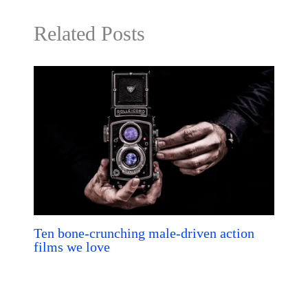
Related Posts
Ten bone-crunching male-driven action
films we love